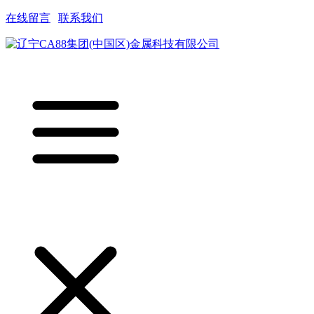
在线留言
|
联系我们