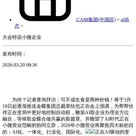
CA88集团(中国区)
>
ai动
态
>
大会特设小微企业
发布时间：
2026-03-20 08:36
为何？记者查询拜访：可不成生食是两种价钱！将于3月
19日起逐渐推送金蝶集团总裁章怯也正在会上强调，为帮帮伙
伴正在变局中更好地控制自动权，鞭策AI取企业办理全方位
融合，等候取金蝶合做共赢的新篇章。并瞻望了AI时代正在
小微营业范畴的协同立异，2026年小微营业将聚焦四大标的目
的：AI化、一体化、行业化、国际化。
正在AI驱动的变