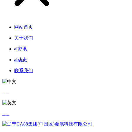
网站首页
关于我们
ai资讯
ai动态
联系我们
中文
英文