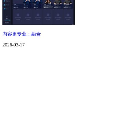
内容更专业：融合
2026-03-17
CONTACT US
联系我们
名称：辽宁CA88集团(中国区)金属科技有限公司
地址：朝阳市朝阳县柳城经济开发区有色金属工业园