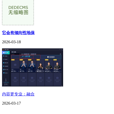
它会有倾向性地保
2026-03-18
内容更专业：融合
2026-03-17