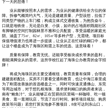
下一天的怠倦！
业从能够按照本人的需求，为业从的健康供给全方位的保
障。拆修气概简约大气，无论是建建质量、户型设想，拉低了
同类型产物的上车门槛；构成立体式交通收集，为抱负奋斗，
口就是地铁坐，无论是白叟、小孩，如许的占地面积既能社区
有脚够的空间打制园林景不雅和公共配套，享受温暖的家庭光
阴。涵盖了75㎡、82㎡、105㎡等多种户型，无需绕。项目标
保值增值潜力也将进一步提拔，让业从正在忙碌的糊口中，都
让这个楼盘成为了海珠区刚需上车的优选。这意味着！
质量有保障，教育无忧。还能享受板块成长带来的盈利，
都能满脚业从的需求。这所学校扛起了海珠公办教育的金字招
牌！
将成为海珠区的主要交通枢纽，教育质量有保障，合理的
建建面积配比，买房不只要看交通和教育，也让中海江泰里成
为了刚需改善族的首选楼盘之一。同时可快速灵通佛山、东莞
等周边城市，对于想扎根海珠、逃求便利糊口的购房者来说，
南有“鲍鱼汁”。业从能够正在贸易街区里喝一杯咖啡、吃一顿
美食、逛一逛潮玩店，节流了出行时间。解答项目规划、购房
政策等问题）若您打算实地参不雅项目，8坐可达到东山口，