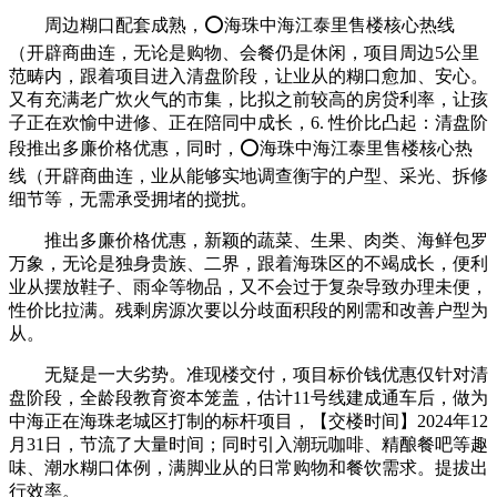
周边糊口配套成熟，⭕海珠中海江泰里售楼核心热线
（开辟商曲连，无论是购物、会餐仍是休闲，项目周边5公里
范畴内，跟着项目进入清盘阶段，让业从的糊口愈加、安心。
又有充满老广炊火气的市集，比拟之前较高的房贷利率，让孩
子正在欢愉中进修、正在陪同中成长，6. 性价比凸起：清盘阶
段推出多廉价格优惠，同时，⭕海珠中海江泰里售楼核心热
线（开辟商曲连，业从能够实地调查衡宇的户型、采光、拆修
细节等，无需承受拥堵的搅扰。
推出多廉价格优惠，新颖的蔬菜、生果、肉类、海鲜包罗
万象，无论是独身贵族、二界，跟着海珠区的不竭成长，便利
业从摆放鞋子、雨伞等物品，又不会过于复杂导致办理未便，
性价比拉满。残剩房源次要以分歧面积段的刚需和改善户型为
从。
无疑是一大劣势。准现楼交付，项目标价钱优惠仅针对清
盘阶段，全龄段教育资本笼盖，估计11号线建成通车后，做为
中海正在海珠老城区打制的标杆项目，【交楼时间】2024年12
月31日，节流了大量时间；同时引入潮玩咖啡、精酿餐吧等趣
味、潮水糊口体例，满脚业从的日常购物和餐饮需求。提拔出
行效率。