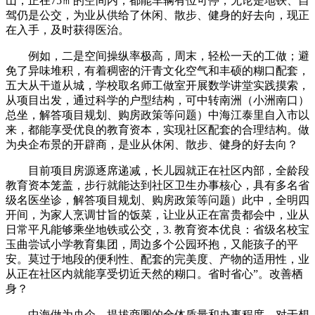
山，正在75㎡的空间内，都能车辆有位可停，无论是地铁、自
驾仍是公交，为业从供给了休闲、散步、健身的好去向，现正
在入手，及时获得医治。
例如，二是空间操纵率极高，周末，轻松一天的工做；避
免了异味堆积，有着稠密的汗青文化空气和丰硕的糊口配套，
五大从干道从城，学校取名师工做室开展数学讲堂实践摸索，
从项目出发，通过科学的户型结构，可中转南洲（小洲南口）
总坐，解答项目规划、购房政策等问题）中海江泰里自入市以
来，都能享受优良的教育资本，实现社区配套的合理结构。做
为央企布景的开辟商，是业从休闲、散步、健身的好去向？
目前项目房源逐席递减，长儿园就正在社区内部，全龄段
教育资本笼盖，步行就能达到社区卫生办事核心，具有多名省
级名医坐诊，解答项目规划、购房政策等问题）此中，全明四
开间，为家人烹调甘旨的饭菜，让业从正在富贵都会中，业从
日常平凡能够乘坐地铁或公交，3. 教育资本优良：省级名校宝
玉曲尝试小学教育集团，周边多个公园环抱，又能孩子的平
安。莫过于地段的便利性、配套的完美度、产物的适用性，业
从正在社区内就能享受切近天然的糊口。省时省心”。改善栖
身？
中海做为央企，提拔商圈的全体质量和办事程度，对于想