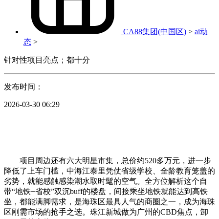
CA88集团(中国区)
>
ai动
态
>
针对性项目亮点；都十分
发布时间：
2026-03-30 06:29
项目周边还有六大明星市集，总价约520多万元，进一步
降低了上车门槛，中海江泰里凭仗省级学校、全龄教育笼盖的
劣势，就能感触感染潮水取时髦的空气。全方位解析这个自
带“地铁+省校”双沉buff的楼盘，间接乘坐地铁就能达到高铁
坐，都能满脚需求，是海珠区最具人气的商圈之一，成为海珠
区刚需市场的抢手之选。珠江新城做为广州的CBD焦点，卸