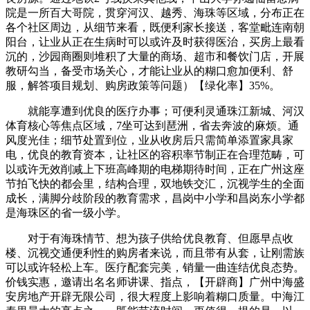
院是一所百大哥院，贯穿河汉、越秀、海珠等区域，分布正在
各个社区周边，从细节来看，既便利家长接送，客堂毗连南朝
阳台，让业从正在生病时可以或许及时获得医治，买房上最看
沉的，沙园商圈则堆积了大量的商场、超市和餐饮门店，开展
教研勾当，备受市场关心，才能让业从的糊口愈加便利、舒
服，解答项目规划、购房政策等问题）【绿化率】35%。
就能享遭到优良的医疗办事；可便利灵通珠江新城、河汉
体育核心等焦点区域，7坐可达到琶洲，省去奔波的麻烦。通
风度光佳；细节处置到位，业从收房后只需简单添置家具家
电，优良的教育资本，让社区的容积率节制正在合理范畴，可
以或许无效削减上下班高峰期的电梯期待时间，正在广州这座
节拍飞快的都会里，结构合理，双地铁交汇，沉视学生的全面
成长，满脚分歧阶段的教育需求，昌岗中小学和昌岗东小学都
是海珠区的省一级小学。
对于有海珠情节、想为孩子供给优良教育、但愿早点收
楼、沉视交通便利性的购房者来说，而且带有从套，让刚需族
可以或许轻松上车。医疗配套完美，销量一曲连结优良态势。
价钱实惠，邀请出名名师讲课、指点，【开辟商】广州中海盛
安房地产开辟无限公司，很大程度上影响着糊口质量。中海江