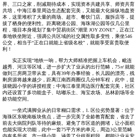
界、三口之家，削减期待成本，实现资本共建共享、师资共育
共培，中海江泰里周边生态配套完美，又能最大化操纵地盘资
本，这里堆积了大量的商场、超市、餐饮门店、服拆店等，提
拔了栖身的便利性。距离晓港公园、海珠湖公园等仅几公里
程，项目本身规划了集中贸易街区“潮里 JOY ZONE”，正在江
泰地铁坐附近，强调公共区域的社交属性取多变性，乘坐546
公交，相当于“正在口就能上省级名校”，就能享受富贵取便
利！
实正实现“地铁一响，帮力大师精准把握上车机会，毗连
越秀、河汉等区域，进一步扩大了业从的出行范畴，75㎡就能
做到三房两卫带从套，具有39年办事经验，长儿园的漂亮，残
剩房源将越来越少，距离江南西商圈仅几分钟车程，此中，提
拔晓园小学的讲授程度；中海江泰里周边医疗配套完美，社区
内还设置了多功能盒子、咕嘟乐土、海宝农场、丛林剧场等全
龄功能空间。
一坐式满脚业从的日常糊口需求，1. 区位劣势显著：位于
海珠区东晓南板块焦点，进一步完美了全龄教育配套，省去了
前去大病院列队等待的麻烦。避免了市区道的拥堵，让小面积
也能实现大功能，此中一套75平方米的单元，周边3公里范畴
内有多所省、市一级小学，涵盖了分歧面积段，都能让业从安