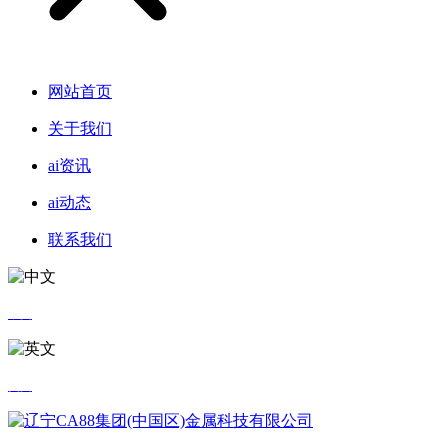
网站首页
关于我们
ai资讯
ai动态
联系我们
中文
英文