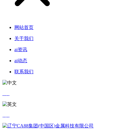
网站首页
关于我们
ai资讯
ai动态
联系我们
中文
英文