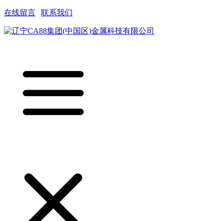
在线留言
|
联系我们