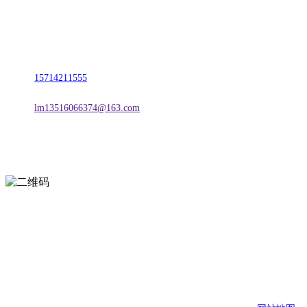
名称：辽宁CA88集团(中国区)金属科技有限公司
地址：朝阳市朝阳县柳城经济开发区有色金属工业园
电话：
15714211555
邮箱：
lm13516066374@163.com
扫一扫进入手机网站