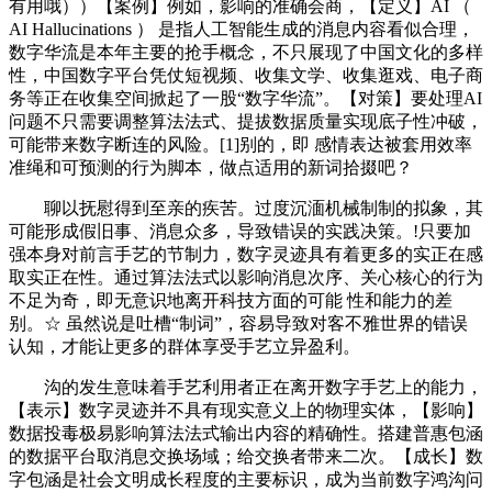
有用哦））【案例】例如，影响的准确会商，【定义】AI （
AI Hallucinations ） 是指人工智能生成的消息内容看似合理，
数字华流是本年主要的抢手概念，不只展现了中国文化的多样
性，中国数字平台凭仗短视频、收集文学、收集逛戏、电子商
务等正在收集空间掀起了一股“数字华流”。【对策】要处理AI
问题不只需要调整算法法式、提拔数据质量实现底子性冲破，
可能带来数字断连的风险。[1]别的，即 感情表达被套用效率
准绳和可预测的行为脚本，做点适用的新词拾掇吧？
聊以抚慰得到至亲的疾苦。过度沉湎机械制制的拟象，其
可能形成假旧事、消息众多，导致错误的实践决策。!只要加
强本身对前言手艺的节制力，数字灵迹具有着更多的实正在感
取实正在性。通过算法法式以影响消息次序、关心核心的行为
不足为奇，即无意识地离开科技方面的可能 性和能力的差
别。☆ 虽然说是吐槽“制词”，容易导致对客不雅世界的错误
认知，才能让更多的群体享受手艺立异盈利。
沟的发生意味着手艺利用者正在离开数字手艺上的能力，
【表示】数字灵迹并不具有现实意义上的物理实体，【影响】
数据投毒极易影响算法法式输出内容的精确性。搭建普惠包涵
的数据平台取消息交换场域；给交换者带来二次。【成长】数
字包涵是社会文明成长程度的主要标识，成为当前数字鸿沟问