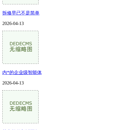
拆修早已不是简单
2026-04-13
内*的企业级智能体
2026-04-13