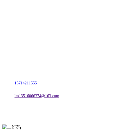
CONTACT US
联系我们
名称：辽宁CA88集团(中国区)金属科技有限公司
地址：朝阳市朝阳县柳城经济开发区有色金属工业园
电话：
15714211555
邮箱：
lm13516066374@163.com