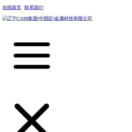
在线留言
|
联系我们