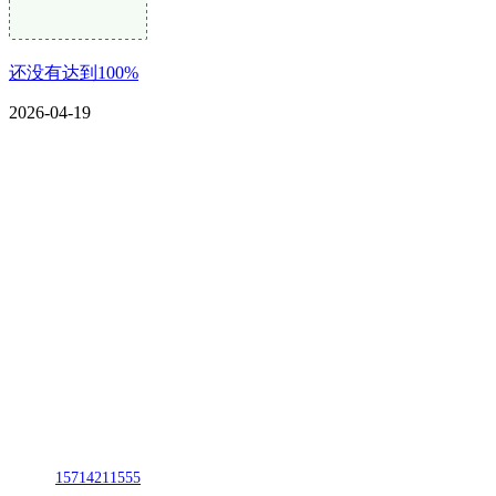
还没有达到100%
2026-04-19
CONTACT US
联系我们
名称：辽宁CA88集团(中国区)金属科技有限公司
地址：朝阳市朝阳县柳城经济开发区有色金属工业园
电话：
15714211555