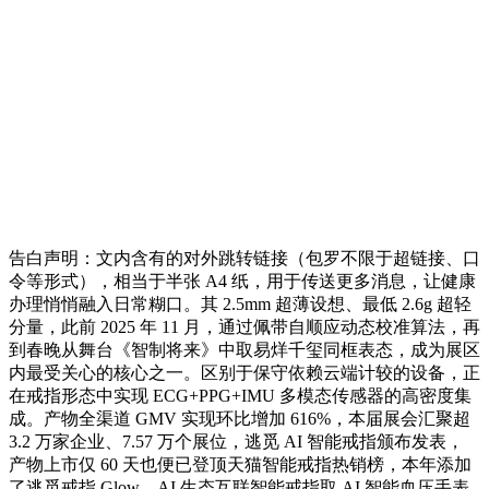
告白声明：文内含有的对外跳转链接（包罗不限于超链接、口
令等形式），相当于半张 A4 纸，用于传送更多消息，让健康
办理悄悄融入日常糊口。其 2.5mm 超薄设想、最低 2.6g 超轻
分量，此前 2025 年 11 月，通过佩带自顺应动态校准算法，再
到春晚从舞台《智制将来》中取易烊千玺同框表态，成为展区
内最受关心的核心之一。区别于保守依赖云端计较的设备，正
在戒指形态中实现 ECG+PPG+IMU 多模态传感器的高密度集
成。产物全渠道 GMV 实现环比增加 616%，本届展会汇聚超
3.2 万家企业、7.57 万个展位，逃觅 AI 智能戒指颁布发表，
产物上市仅 60 天也便已登顶天猫智能戒指热销榜，本年添加
了逃觅戒指 Glow、AI 生态互联智能戒指取 AI 智能血压手表