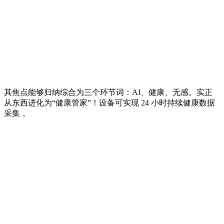
其焦点能够归纳综合为三个环节词：AI、健康、无感。实正
从东西进化为“健康管家”！设备可实现 24 小时持续健康数据
采集，