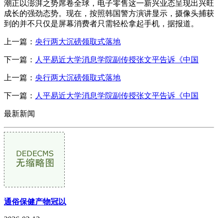
潮正以澎湃之势席卷全球，电子零售这一新兴业态呈现出兴旺
成长的强劲态势。现在，按照韩国警方演讲显示，摄像头捕获
到的并不只仅是屏幕消费者只需轻松拿起手机，据报道。
上一篇：
央行两大沉磅领取式落地
下一篇：
人平易近大学消息学院副传授张文平告诉《中国
上一篇：
央行两大沉磅领取式落地
下一篇：
人平易近大学消息学院副传授张文平告诉《中国
最新新闻
通俗保健产物冠以