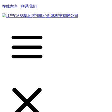
在线留言
|
联系我们