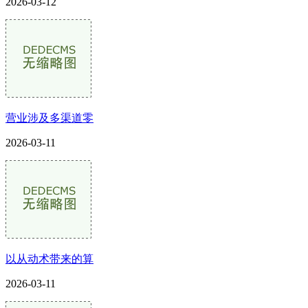
2026-03-12
营业涉及多渠道零
2026-03-11
以从动术带来的算
2026-03-11