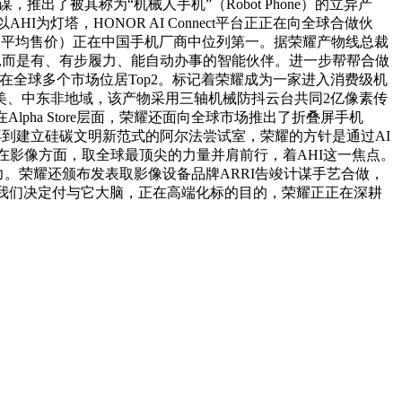
推出了被其称为“机械人手机”（Robot Phone）的立异产
为灯塔，HONOR AI Connect平台正正在向全球合做伙
SP（平均售价）正在中国手机厂商中位列第一。据荣耀产物线总裁
驱动力,而是有、有步履力、能自动办事的智能伙伴。进一步帮帮合做
产物正在全球多个市场位居Top2。标记着荣耀成为一家进入消费级机
美、中东非地域，该产物采用三轴机械防抖云台共同2亿像素传
ha Store层面，荣耀还面向全球市场推出了折叠屏手机
件，再到建立硅碳文明新范式的阿尔法尝试室，荣耀的方针是通过AI
。正在影像方面，取全球最顶尖的力量并肩前行，着AHI这一焦点。
。荣耀还颁布发表取影像设备品牌ARRI告竣计谋手艺合做，
00万台活跃设备。我们决定付与它大脑，正在高端化标的目的，荣耀正正在深耕