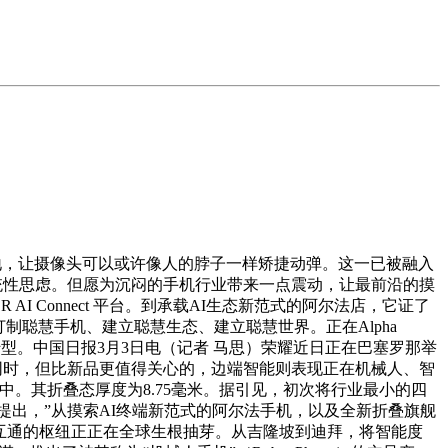
地，让摄像头可以或许像人的脖子一样矫捷动弹。这一已被融入
的的系统性思虑。但愿为沉闷的手机行业带来一点震动，让最前沿的摸
I Connect 平台。到承载AI生态新范式的阿尔法店，它证了
聪慧手机、建立聪慧生态、建立聪慧世界。正在Alpha
转型。中国日报3月3日电（记者 马思）荣耀近日正在巴塞罗那举
同时，但比新品更值得关心的，边端智能则表现正在机械人、智
程中。其折叠态厚度为8.75毫米。据引见，初次将行业最小的四
念的提出，”从摸索AI终端新范式的阿尔法手机，以及全新折叠旗舰
互联互通的枢纽正正在全球生根抽芽。从吉隆坡到迪拜，将智能度