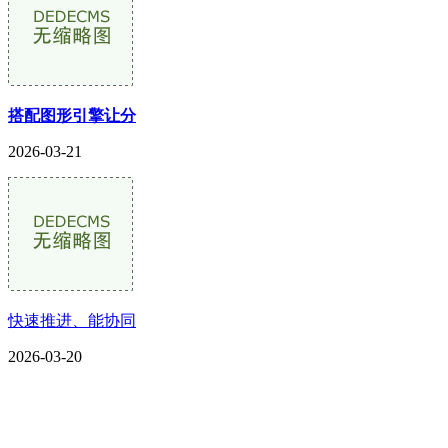
搭配图形引擎让分
2026-03-21
快速推进、能协同
2026-03-20