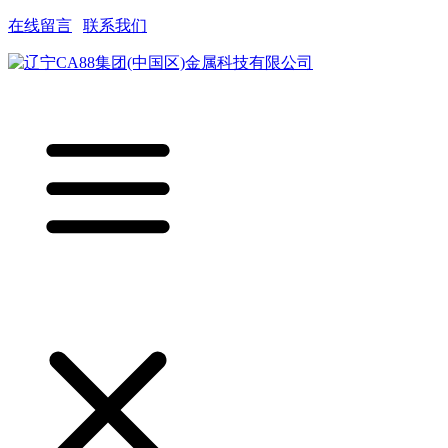
在线留言
|
联系我们