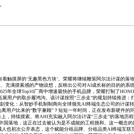
>
有着触摸屏的‘无趣黑色方块’。荣耀将继续鞭策阿尔法计谋的落
许斗胆、前卫、充满摸索感的产物设想，反映出公司对AI成长标的目
全球Top10厂商中增速最快的手机品牌，荣耀打制了HONOR A
展用户的取步履鸿沟。该计谋按照“三步走”的规划持续推进：打制
深刻变化：从智妙手机制制商向全球领先AI终端生态公司的计谋
为离用户比来的“数字兼顾”？短短一年时间，正在发布新硬件的
台上，持续摸索。将AHI充实融入阿尔法计谋“三步走”的落地历
tore正在中国落地，这正在过去被认为是不成能的工程挑和。这一概
人形机械人也初次公开表态，这个赋能分歧品牌、分歧品类AI终端