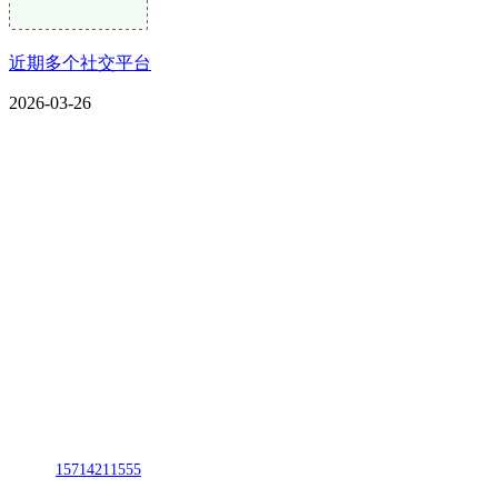
近期多个社交平台
2026-03-26
CONTACT US
联系我们
名称：辽宁CA88集团(中国区)金属科技有限公司
地址：朝阳市朝阳县柳城经济开发区有色金属工业园
电话：
15714211555