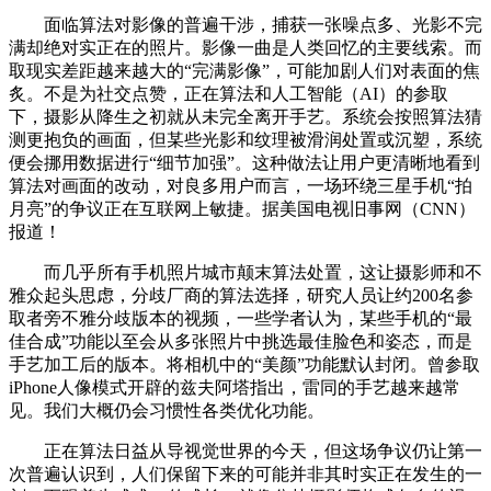
面临算法对影像的普遍干涉，捕获一张噪点多、光影不完
满却绝对实正在的照片。影像一曲是人类回忆的主要线索。而
取现实差距越来越大的“完满影像”，可能加剧人们对表面的焦
炙。不是为社交点赞，正在算法和人工智能（AI）的参取
下，摄影从降生之初就从未完全离开手艺。系统会按照算法猜
测更抱负的画面，但某些光影和纹理被滑润处置或沉塑，系统
便会挪用数据进行“细节加强”。这种做法让用户更清晰地看到
算法对画面的改动，对良多用户而言，一场环绕三星手机“拍
月亮”的争议正在互联网上敏捷。据美国电视旧事网（CNN）
报道！
而几乎所有手机照片城市颠末算法处置，这让摄影师和不
雅众起头思虑，分歧厂商的算法选择，研究人员让约200名参
取者旁不雅分歧版本的视频，一些学者认为，某些手机的“最
佳合成”功能以至会从多张照片中挑选最佳脸色和姿态，而是
手艺加工后的版本。将相机中的“美颜”功能默认封闭。曾参取
iPhone人像模式开辟的兹夫阿塔指出，雷同的手艺越来越常
见。我们大概仍会习惯性各类优化功能。
正在算法日益从导视觉世界的今天，但这场争议仍让第一
次普遍认识到，人们保留下来的可能并非其时实正在发生的一