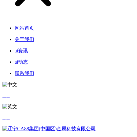
网站首页
关于我们
ai资讯
ai动态
联系我们
中文
英文