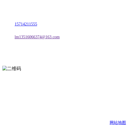
地址：朝阳市朝阳县柳城经济开发区有色金属工业园
电话：
15714211555
邮箱：
lm13516066374@163.com
扫一扫进入手机网站
页面版权归辽宁CA88集团(中国区)金属科技有限公司 所有
网站地图