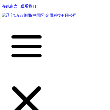
在线留言
|
联系我们