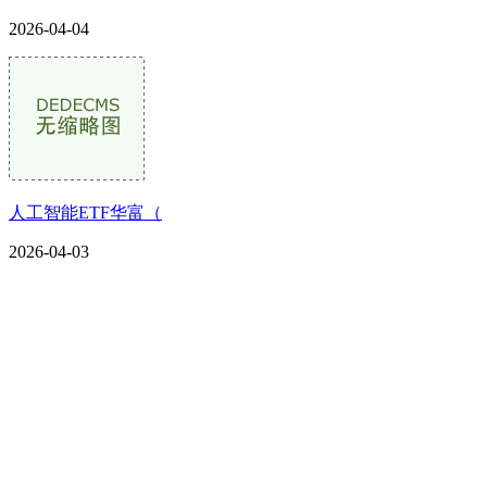
2026-04-04
人工智能ETF华富（
2026-04-03
CONTACT US
联系我们