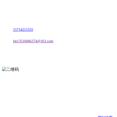
名称：辽宁CA88集团(中国区)金属科技有限公司
地址：朝阳市朝阳县柳城经济开发区有色金属工业园
电话：
15714211555
邮箱：
lm13516066374@163.com
扫一扫进入手机网站