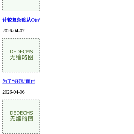
计较复杂度从O(n²
2026-04-07
为了“好玩”而付
2026-04-06