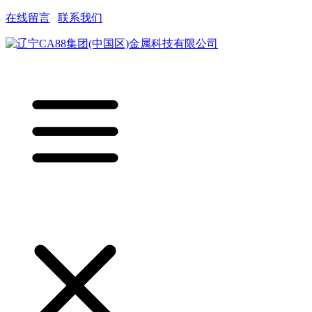
在线留言
|
联系我们