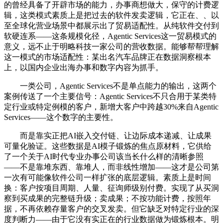
的曾经具备了开辟市场的能力，办事商想做大，保守的计费逻
辑，这类模式素质上是把过去的软件发卖逻辑，它正在、、以
至全球化营业场景中都展示出了贸易适配性。从纯软件交付到
软硬连系——这条规模化径，Agentic Services这一贸易模式的
意义，远不止于明略科技一家公司的营收数据。能够帮帮理解
这一模式的市场适配性：某出名汽车品牌正在数据洞察根本
上，以国内企业出海办事和数字内容为抓手。
一类公司，Agentic Services不是单点能力的输出，这两个
案例传送了一个主要信号：Agentic Services不只合用于某类特
定行业或特定例模的客户，新增大客户中跨越30%来自Agentic
Services——这个数字的主要性。
而是靠实正把AI嵌入交付链、让边际成本递减、让成果
可量化验证。这些数据是AI模子锻炼的焦点原材料，它供给
了一个关于AI时代专业办事公司该当长什么样的清晰参照
——不是靠堆东西、靠堆人，而非线性增加——这才是公司第
一次有可能像软件公司一样扩张的底层逻辑。素质上是时间
换：客户按项目周期、人量、征询师级别付费。实现了从买洞
察到买成果的完整链升级；卖成果；不按功能计费，按照年
据，不再依赖存量客户的交叉发卖。但它缺乏对特定行业的深
度判断力——由于它没有实正在的行业数据做为锻炼根本。明