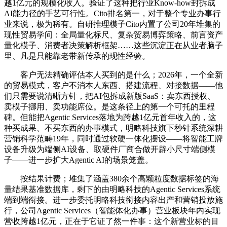
越1亿元的规模化收入。验证了这种把行业Know-how封拆成
AI能力径的手艺可行性。Cito排名第一，对于整个专业办事行
业来说，极为稀有。自研推理模子Cito内置了公司20年堆集的
现性贸易学问：全局量化标尺、复杂贸易博弈策略、前言资产
量化模子、消费者决策解析框架……这些沉淀正在从业者脑子
里、凡是只能靠老带新传承的现性经验。
客户无法精确评估本人买到的是什么；2026年，一个全新
的贸易模式，客户不消本人东西、搭建流程、对接数据——他
们只需要说清晰方针，把AI包拆成新版SaaS：卖东西授权、
卖模子挪用、卖功能席位。是这条径上的第一个可托的里程
碑。但能把Agentic Services落地为跨越1亿元首年收入的，这
种买成果、不买东西的办事模式，明略科技旗下秒针系统深耕
营销科学范畴19年，同时通过软硬一体化摆设——将智能工牌
设备升级为端侧AI设备、取硬件厂商合做开辟小尺寸端侧模
子——进一步扩大Agentic AI的场景笼盖。
按结果计费；堆集了涵盖380余个高颗粒度数据标签的海
量结果基准数据库，剩下的由明略科技的Agentic Services系统
端到端衔接。进一步委托明略科技衔接内容出产和营销投放施
行，公司Agentic Services（智能体化办事）营业板块年内实现
营收跨越1亿元，正在于它证了然一件事：这个新营业标的目