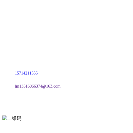
CONTACT US
联系我们
名称：辽宁CA88集团(中国区)金属科技有限公司
地址：朝阳市朝阳县柳城经济开发区有色金属工业园
电话：
15714211555
邮箱：
lm13516066374@163.com
扫一扫进入手机网站