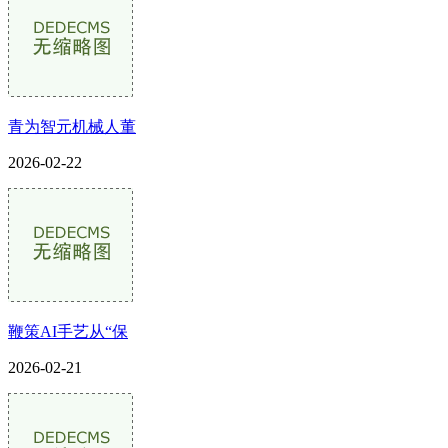
青为智元机械人董
2026-02-22
鞭策AI手艺从“保
2026-02-21