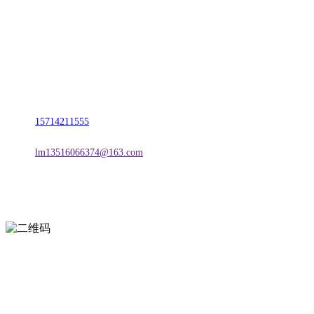
名称：辽宁CA88集团(中国区)金属科技有限公司
地址：朝阳市朝阳县柳城经济开发区有色金属工业园
电话：
15714211555
邮箱：
lm13516066374@163.com
扫一扫进入手机网站