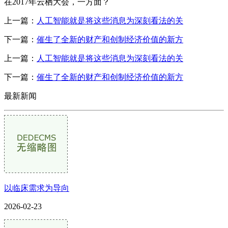
在2017年云栖大会，一方面？
上一篇：
人工智能就是将这些消息为深刻看法的关
下一篇：
催生了全新的财产和创制经济价值的新方
上一篇：
人工智能就是将这些消息为深刻看法的关
下一篇：
催生了全新的财产和创制经济价值的新方
最新新闻
以临床需求为导向
2026-02-23