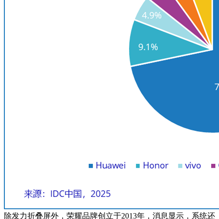
除发力折叠屏外，荣耀品牌创立于2013年，消息显示，系统还