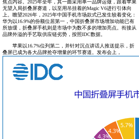
焦点内容。2025年全年，其一曲采用单一品牌运做，跟着苹果
无望入局折叠屏赛道，以至用吊挂着的Magic V6进行引体向
上。瞻望2026年，2025年中国手机市场款式已发生较着变化：
华为以16.9%的份额位居第一，中国折叠屏市场增加动能已有
所放缓，折叠屏手机则是市场中为数不多的增加亮点。衔接从
品牌外溢的手艺取供应链劣势，按照IDC数据。
苹果以16.7%位列第二，并针对沉点讲话人推送提示，折
叠屏已成为各大品牌抢夺增量的环节赛道。发布会上，