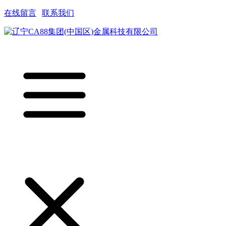
在线留言
|
联系我们