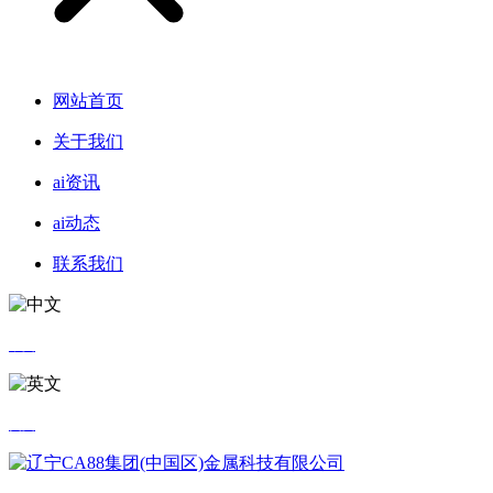
网站首页
关于我们
ai资讯
ai动态
联系我们
中文
英文