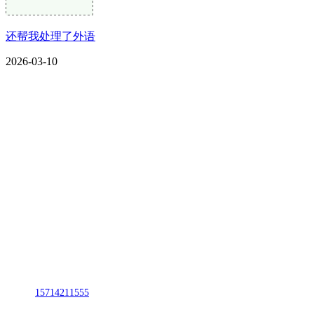
还帮我处理了外语
2026-03-10
CONTACT US
联系我们
名称：辽宁CA88集团(中国区)金属科技有限公司
地址：朝阳市朝阳县柳城经济开发区有色金属工业园
电话：
15714211555