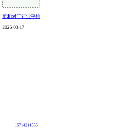
更相对于行业平均
2026-03-17
CONTACT US
联系我们
名称：辽宁CA88集团(中国区)金属科技有限公司
地址：朝阳市朝阳县柳城经济开发区有色金属工业园
电话：
15714211555