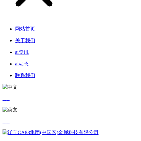
网站首页
关于我们
ai资讯
ai动态
联系我们
中文
英文