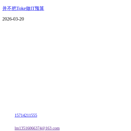
并不把Toke做IT预算
2026-03-20
CONTACT US
联系我们
名称：辽宁CA88集团(中国区)金属科技有限公司
地址：朝阳市朝阳县柳城经济开发区有色金属工业园
电话：
15714211555
邮箱：
lm13516066374@163.com