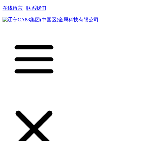
在线留言
|
联系我们