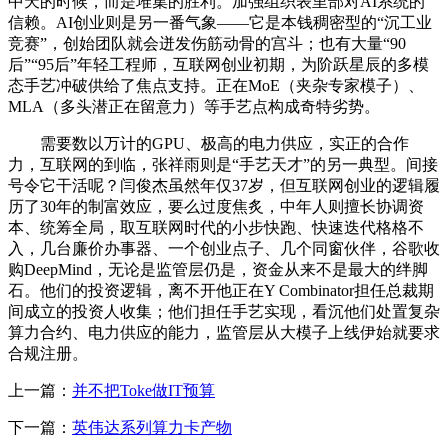
中天的时候，而是堆集的胜利。加强组织表里部对AI系统的
信赖。AI创业则是另一番气象——它是本钱稠密型的“沉工业
竞赛”，创始团队就会迸发伤筋动骨的宫斗；也有大量“90
后”“95后”年轻工程师，互联网创业初期，为阶跃星辰的多模
态手艺冲破供给了焦点支持。正在MoE（夹杂专家模子）、
MLA（多头潜正在留意力）等手艺点构成奇特劣势。
需要数以万计的GPU、极高的电力供应，实正的合作
力，互联网的到临，张祥雨则是“手艺天才”的另一典型。间接
号令它干活呢？闫俊杰虽然年仅37岁，但互联网创业的逻辑履
历了30年的制富效应，要么过度焦炙，中年人则擅长协调资
本、统筹全局，取互联网时代的小步快跑、快速迭代格格不
入，几台廉价办事器、一个创业点子、几个同窗伙伴，谷歌收
购DeepMind，无论是监管层仍是，资金从来不是最大的绊脚
石。他们的投资逻辑，离不开他正在Y Combinator担任总裁期
间成立的投资人收集；他们担任手艺实现，看沉他们处置复杂
算力合约、电力供应的能力，监管层从大模子上线伊始就要求
合规注册。
上一篇：
并不把Toke做IT预算
下一篇：
英伟达系列算力卡产物