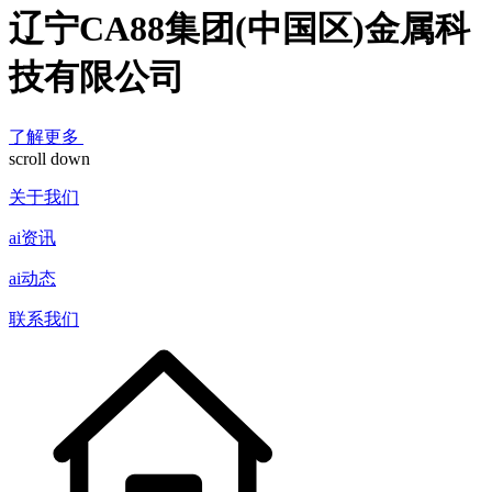
辽宁CA88集团(中国区)金属科
技有限公司
了解更多
scroll down
关于我们
ai资讯
ai动态
联系我们