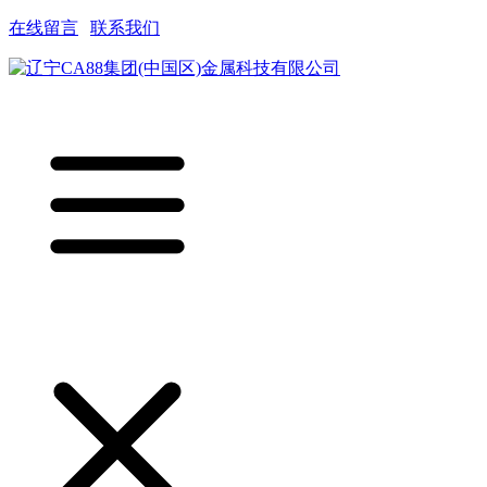
在线留言
|
联系我们