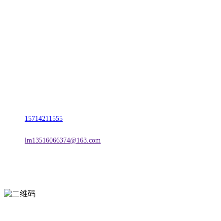
CONTACT US
联系我们
名称：辽宁CA88集团(中国区)金属科技有限公司
地址：朝阳市朝阳县柳城经济开发区有色金属工业园
电话：
15714211555
邮箱：
lm13516066374@163.com
扫一扫进入手机网站