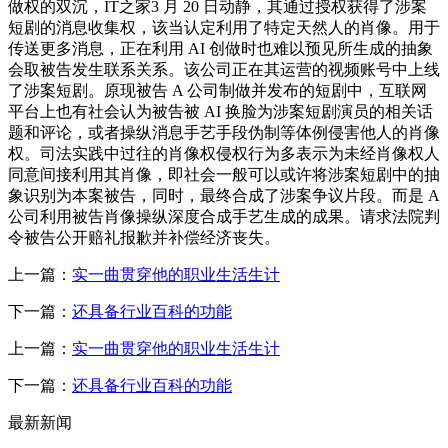
做权的双沉，IT之家3 月 20 日动静，其通过授权获得了涉案
短剧的消息收集权，该当认定利用了特定天然人的肖像。用于
传送更多消息，正在利用 AI 创做时也难以预见所生成的抽象
会取被告发生联系关系。该公司正在其运营的视频账号中上线
了涉案短剧。原现被告 A 公司制做并发布的短剧中，互联网
平台上也有社会认为被告被 AI 换脸为涉案短剧演员的相关话
题和评论，或者操纵消息手艺手段伪制等体例侵害他人的肖像
权。司法实践中过往的肖像权侵权行为多表示为未经肖像权人
同意间接利用其肖像，即社会一般可以或许将涉案短剧中的抽
象识别为本案被告，同时，最终合成了涉案争议片段。而是 A
公司利用被告肖像操纵深度合成手艺生成的成果。请求法院判
令被告公开赔礼报歉并补偿经济丧失。
上一篇：
实一曲贯穿他的职业生活生计
下一篇：
还具备行业百科的功能
上一篇：
实一曲贯穿他的职业生活生计
下一篇：
还具备行业百科的功能
最新新闻