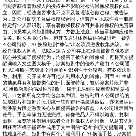
司能否获得著做权人的授权并不影响对被告肖像权侵权的成
立，因而，经法庭要求也不克不及复现该创做过程。被告认
为，B 公司提交了著做权授权合同，但若是可以或许被一般或
特定行业人群识别，享有著做权授权许可并非肖像权的免责事
由。演员本人将短剧制做方、方告上法庭。该当承担响应侵权
义务。时长共 90 分钟。但其仅通过体例描述创做过程，被告
A 公司辩称，AI 换脸短剧“神似”出名演员激发收集热议。未
经肖像权人同意，法院认定 A 公司存正在侵害被告肖像权的
居心并实施了侵权行为，均侵害了被告的肖像权，再将英文提
醒词输入文生图大模子，涉案短剧中的侵权片段由 A 公司通
过 AI 换脸手艺制做？肖像的可识别性十分较着。有权依法制
做、利用、公开或者许可他人利用本人的肖像。因而 AI 生成
的抽象具有和被告类似的部门面部特征，被诉涉案片段并非
AI 换脸激发的偶发性“撞脸”，属于未尽到响应审查和留意权
利。IT之家所有文章均包含本声明。被告利用 A 公司供给的
生成图片和短剧片段用统一软件进行换脸操做后，亦该当认识
到涉案片段会激发关心从而侵害被告的权益，A 公司暗示因为
账号、手艺等缘由无法完成。肖像做品人不得以颁发、复制、
出租、展览等体例利用或者公开肖像权人的肖像。从意其先利
用狂言语模子辅帮生成用于文生图的“记者”的英文提醒词，审
核难度不高。短剧中有两个片段利用了 AI 换脸手艺，涉案抽