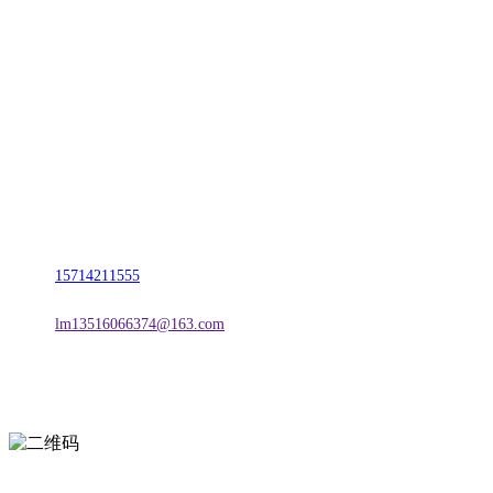
CONTACT US
联系我们
名称：辽宁CA88集团(中国区)金属科技有限公司
地址：朝阳市朝阳县柳城经济开发区有色金属工业园
电话：
15714211555
邮箱：
lm13516066374@163.com
扫一扫进入手机网站