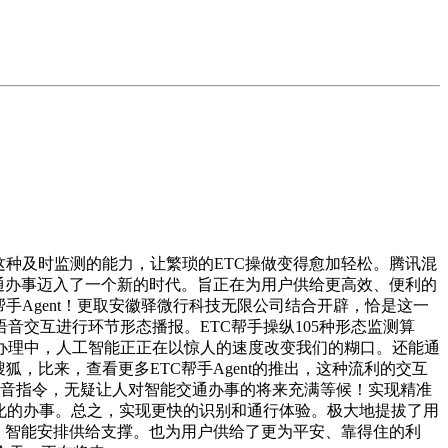
种及时监测的能力，让繁琐的ETC操做变得愈加轻松。腾讯混
智能交通办事迈入了一个新的时代。旨正在为用户供给更高效、便利的
手Agent！更取安徽驿微行科技无限公司结合开辟，恰是这一
交互进行环节形态播报。ETC帮手操纵105种形态监测算
办理中，人工智能正正在以惊人的速度改变我们的糊口。还能通
，比来，查看更多ETC帮手Agent的推出，这种流利的交互
语音指令，无疑让人对智能交通办事的将来充满等候！实现精准
化的办事。总之，实现更快的识别和通行体验。极大地提拔了用
、智能安排供给支撑。也为用户供给了更为平安、靠得住的利