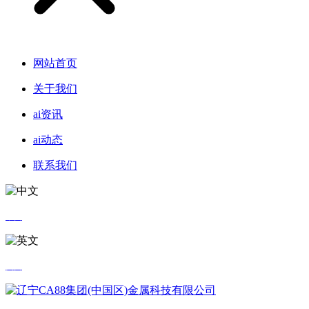
网站首页
关于我们
ai资讯
ai动态
联系我们
中文
英文