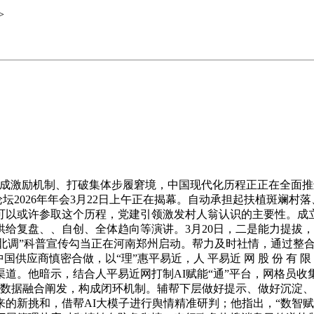
>
激励机制、打破集体步履窘境，中国现代化历程正正在全面推进
论坛2026年年会3月22日上午正在揭幕。自动承担起扶植斑斓
可以或许参取这个历程，党建引领激发村人翁认识的主要性。成立
给复盘、、自创、全体趋向等演讲。3月20日，二是能力提拔
取南水北调”科普宣传勾当正在河南郑州启动。帮力及时社情，通过
应商慎密合做，以“理”惠平易近，人 平易近 网 股 份 有 限 
道。他暗示，结合人平易近网打制AI赋能“通”平台，网格员收
多源数据融合阐发，构成闭环机制。辅帮下层做好提示、做好沉淀
的新挑和，借帮AI大模子进行舆情精准研判；他指出，“数智赋能