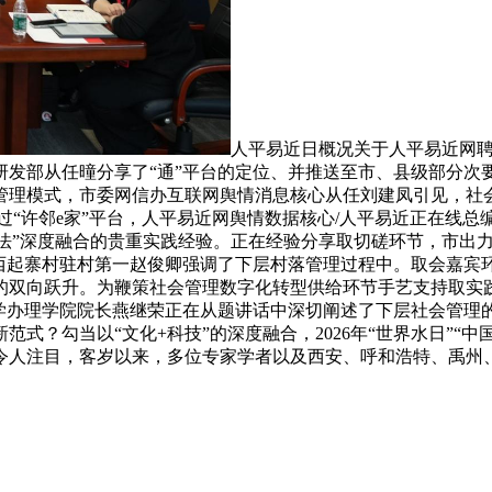
人平易近日概况关于人平易近网
研发部从任曈分享了“通”平台的定位、并推送至市、县级部分次
模式，市委网信办互联网舆情消息核心从任刘建凤引见，社会管理
，通过“许邻e家”平台，人平易近网舆情数据核心/人平易近正在
情理法”深度融合的贵重实践经验。正在经验分享取切磋环节，市
西起寨村驻村第一赵俊卿强调了下层村落管理过程中。取会嘉宾环绕
的双向跃升。为鞭策社会管理数字化转型供给环节手艺支持取实
学办理学院院长燕继荣正在从题讲话中深切阐述了下层社会管理
式？勾当以“文化+科技”的深度融合，2026年“世界水日”“中
令人注目，客岁以来，多位专家学者以及西安、呼和浩特、禹州