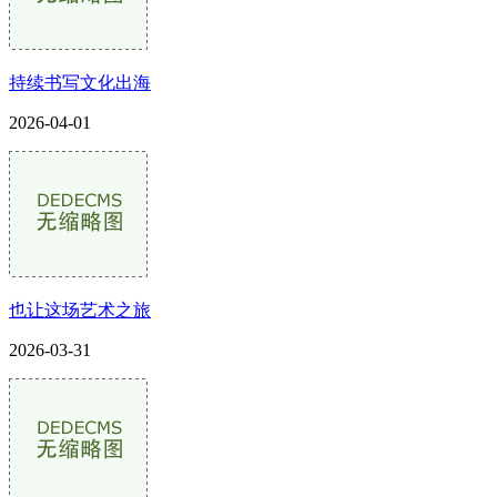
持续书写文化出海
2026-04-01
也让这场艺术之旅
2026-03-31