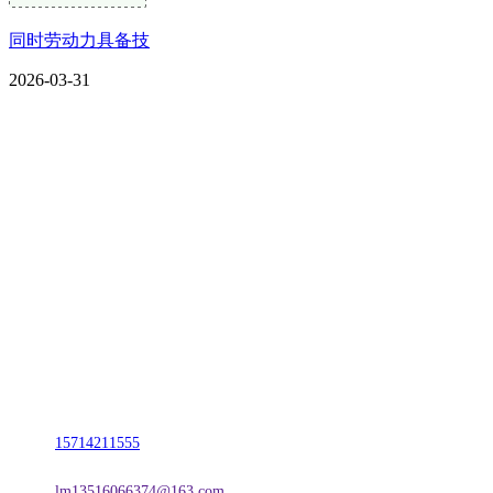
同时劳动力具备技
2026-03-31
CONTACT US
联系我们
名称：辽宁CA88集团(中国区)金属科技有限公司
地址：朝阳市朝阳县柳城经济开发区有色金属工业园
电话：
15714211555
邮箱：
lm13516066374@163.com