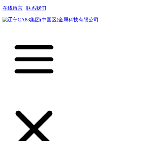
在线留言
|
联系我们