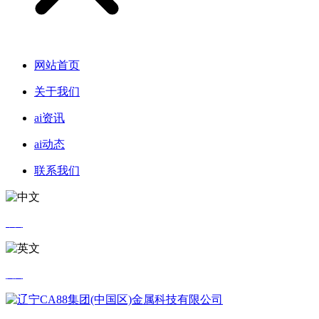
网站首页
关于我们
ai资讯
ai动态
联系我们
中文
英文