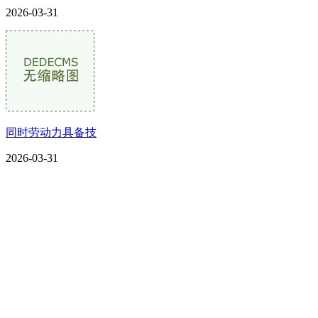
2026-03-31
同时劳动力具备技
2026-03-31
CONTACT US
联系我们