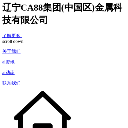
辽宁CA88集团(中国区)金属科
技有限公司
了解更多
scroll down
关于我们
ai资讯
ai动态
联系我们