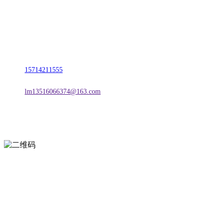
名称：辽宁CA88集团(中国区)金属科技有限公司
地址：朝阳市朝阳县柳城经济开发区有色金属工业园
电话：
15714211555
邮箱：
lm13516066374@163.com
扫一扫进入手机网站