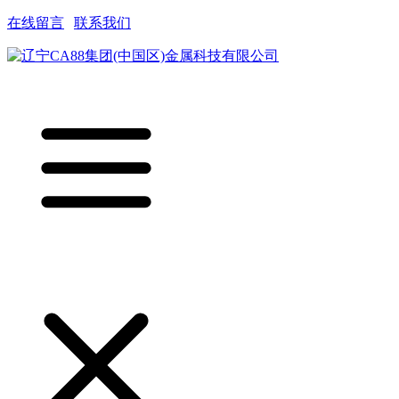
在线留言
|
联系我们