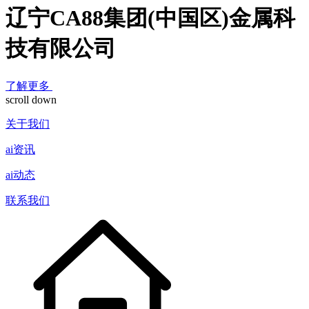
辽宁CA88集团(中国区)金属科
技有限公司
了解更多
scroll down
关于我们
ai资讯
ai动态
联系我们