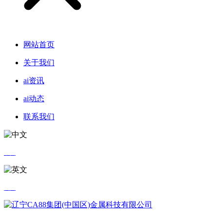
网站首页
关于我们
ai资讯
ai动态
联系我们
中文
英文