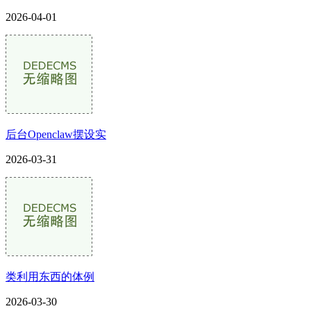
2026-04-01
后台Openclaw摆设实
2026-03-31
类利用东西的体例
2026-03-30