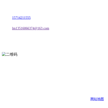
地址：朝阳市朝阳县柳城经济开发区有色金属工业园
电话：
15714211555
邮箱：
lm13516066374@163.com
扫一扫进入手机网站
页面版权归辽宁CA88集团(中国区)金属科技有限公司 所有
网站地图