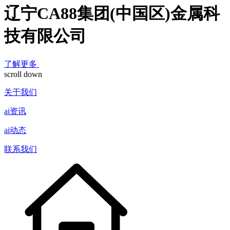
辽宁CA88集团(中国区)金属科
技有限公司
了解更多
scroll down
关于我们
ai资讯
ai动态
联系我们